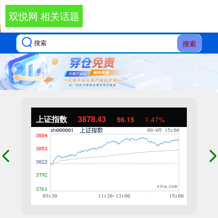
双悦网 相关话题
搜索
上证指数
3878.43
56.15
1.47%