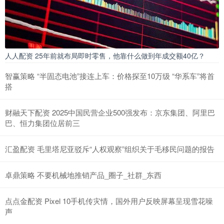
人人配资 25年前就布局即时零售，他靠什么做到年成交额40亿？
智赢策略 “半固态电池”接连上车：价格探至10万级 “华系车”将首
搭
财融天下配资 2025中国民营企业500强发布：京东集团、阿里巴
巴、恒力集团位居前三
汇盈配资 毛里塔尼亚驳斥“人权观察”组织关于毛移民问题的报告
卓鼎策略 不要机械地推销产品_圈子_社群_东西
点点金配资 Pixel 10手机传灾情，国外用户反映屏幕呈现雪花噪
声