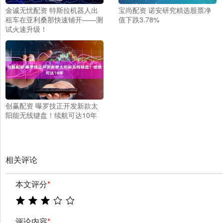
金诚无忧配资 特斯拉机器人出
宝尚配资 诺安研究精选股票净
租车在亚利桑那快速铺开——测
值下跌3.78%
试火速升级！
创赢配资 曝罗技正开发新款太
阳能无线键盘！续航可达10年
相关评论
本文评分
*
评论内容
*