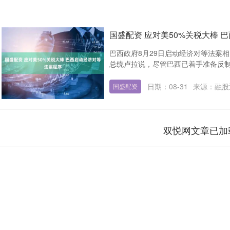
国盛配资 应对美50%关税大棒 
巴西政府8月29日启动经济对等法案
总统卢拉说，尽管巴西已着手准备反制，
日期：08-31
来源：融股
国盛配资
双悦网文章已加