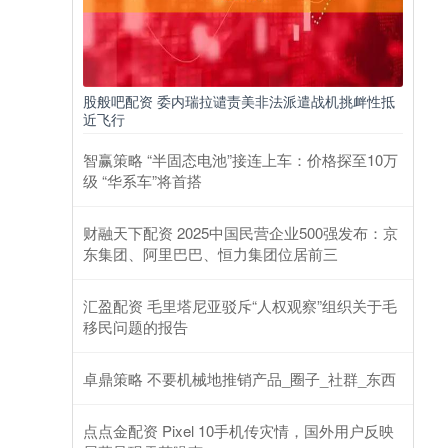
股般吧配资 委内瑞拉谴责美非法派遣战机挑衅性抵
近飞行
智赢策略 “半固态电池”接连上车：价格探至10万
级 “华系车”将首搭
财融天下配资 2025中国民营企业500强发布：京
东集团、阿里巴巴、恒力集团位居前三
汇盈配资 毛里塔尼亚驳斥“人权观察”组织关于毛
移民问题的报告
卓鼎策略 不要机械地推销产品_圈子_社群_东西
点点金配资 Pixel 10手机传灾情，国外用户反映