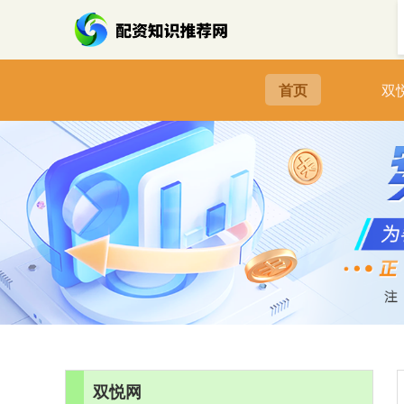
首页
双
双悦网