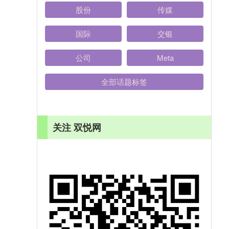
股份
传媒
国际
交银
公司
Meta
全部话题标签
关注 双悦网