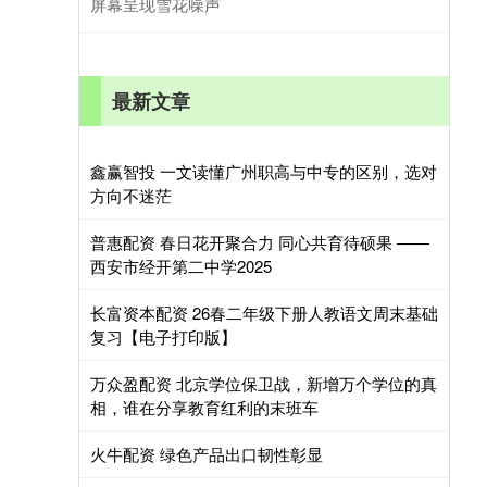
屏幕呈现雪花噪声
最新文章
鑫赢智投 一文读懂广州职高与中专的区别，选对
方向不迷茫
普惠配资 春日花开聚合力 同心共育待硕果 ——
西安市经开第二中学2025
长富资本配资 26春二年级下册人教语文周末基础
复习【电子打印版】
万众盈配资 北京学位保卫战，新增万个学位的真
相，谁在分享教育红利的末班车
火牛配资 绿色产品出口韧性彰显