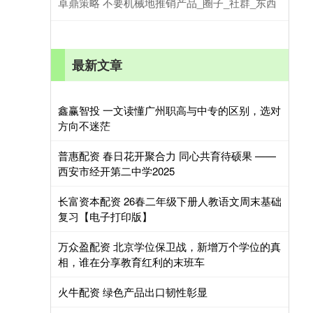
卓鼎策略 不要机械地推销产品_圈子_社群_东西
最新文章
鑫赢智投 一文读懂广州职高与中专的区别，选对
方向不迷茫
普惠配资 春日花开聚合力 同心共育待硕果 ——
西安市经开第二中学2025
长富资本配资 26春二年级下册人教语文周末基础
复习【电子打印版】
万众盈配资 北京学位保卫战，新增万个学位的真
相，谁在分享教育红利的末班车
火牛配资 绿色产品出口韧性彰显