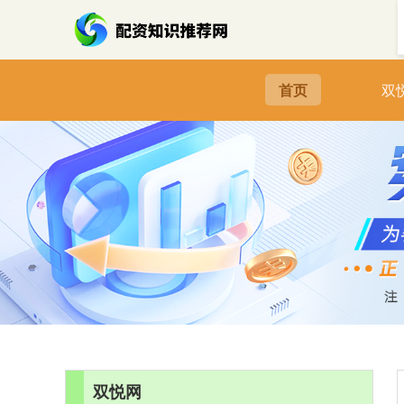
首页
双
双悦网