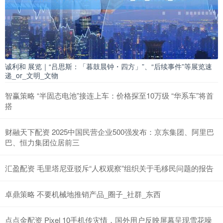
诚利和 展览｜“吕思斯：「暮鼓晨钟・四方」”、“后续事件”等展览速
递_or_文明_文物
智赢策略 “半固态电池”接连上车：价格探至10万级 “华系车”将首
搭
财融天下配资 2025中国民营企业500强发布：京东集团、阿里巴
巴、恒力集团位居前三
汇盈配资 毛里塔尼亚驳斥“人权观察”组织关于毛移民问题的报告
卓鼎策略 不要机械地推销产品_圈子_社群_东西
点点金配资 Pixel 10手机传灾情，国外用户反映屏幕呈现雪花噪