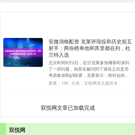
安微润格配资 克莱评现役和历史前五
射手：两份榜单他和库里都在列，杜
兰特入选
北京时间9月2日，近日克莱参加播客时谈到
了一些问题，他首先被问到了退役之后是否
考虑参加Big3联赛，克莱表示：绝对会的，
尤其是考虑到那条四分线，这让我感到兴
查看：
136
分类：
互联网龙头股排名
奋，....
双悦网文章已加载完成
双悦网