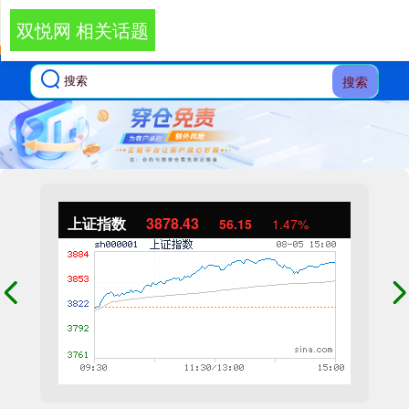
双悦网 相关话题
搜索
上证指数
3878.43
56.15
1.47%