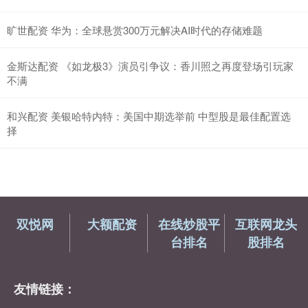
旷世配资 华为：全球悬赏300万元解决AI时代的存储难题
金斯达配资 《如龙极3》演员引争议：香川照之再度登场引玩家
不满
和兴配资 美银哈特内特：美国中期选举前 中型股是最佳配置选
择
双悦网
大额配资
在线炒股平
互联网龙头
台排名
股排名
友情链接：