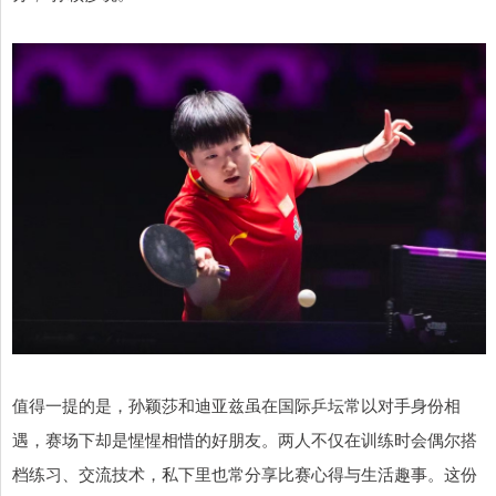
值得一提的是，孙颖莎和迪亚兹虽在国际乒坛常以对手身份相
遇，赛场下却是惺惺相惜的好朋友。两人不仅在训练时会偶尔搭
档练习、交流技术，私下里也常分享比赛心得与生活趣事。这份