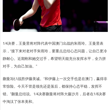
1/4决赛，王曼昱将对阵代表中国澳门出战的朱雨玲。王曼昱表
示，“接下来对老对手朱雨玲，要重点总结心态问题，让自己更冷
静耐心。近期刚和她交过手，希望明天能充分发挥水平，全力拼
对手，为自己加油。”
蒯曼3比1战胜伊藤美诚。“和伊藤上一次交手也是在澳门，赢得非
常惊险。今天不管是领先还是落后，都保持心态平稳，发挥不
错。”蒯曼总结说。1/4决赛蒯曼将对阵大藤沙月，后者在1/8决赛
中淘汰了张本美和。