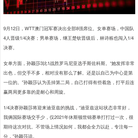
9月12日，WTT澳门冠军赛决出全部8强席位。女单赛场，中国队
4人晋级1/4决赛；男单赛场，继王楚钦晋级后，林诗栋也闯入1/4
决赛。
女单方面，孙颖莎3比1战胜罗马尼亚选手斯佐科斯。“她发挥非常
出色，但交手不多，相对没有那么了解。还是以自己为中心是第
一位的。”孙颖莎认为丢掉第二局，自己打得有些着急，打平后连
赢两局更多靠的是耐心和周旋。
1/4决赛孙颖莎将迎来迪亚兹的挑战，“迪亚兹这站状态非常好，
我俩国际赛场交手少，仅2021年休斯顿世锦赛单打打过一次，很
期待这次对抗。不管场上情况如何，我都会全力以赴，专注每一
分，”孙颖莎说。