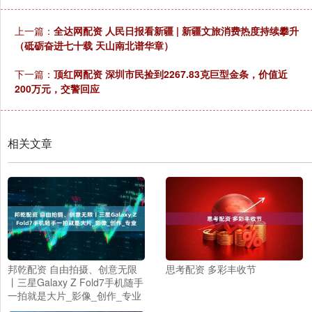
上一篇：
全达网配资 人民日报看新疆 | 新疆文旅消费热度持续攀升
（砥砺奋进七十载 天山南北谱华章）
下一篇：
顶红网配资 深圳市民捡到2267.83克巨型金条，价值近
200万元，交警回应
相关文章
邦乾配资 自由拍摄、创意无限
思考配资 多彩丰收节
丨三星Galaxy Z Fold7手机随手
一拍就是大片_影像_创作_专业