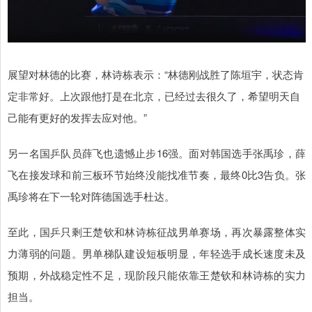
展望对林德的比赛，林诗栋表示：“林德刚战胜了陈垣宇，状态肯
定非常好。上次跟他打是在北京，已经过去很久了，希望明天自
己能有更好的发挥去应对他。”
另一名国乒队员薛飞也遗憾止步16强。面对韩国选手张禹珍，薛
飞在接发球和前三板环节始终没能找准节奏，最终0比3告负。张
禹珍将在下一轮对阵德国选手杜达。
至此，国乒只剩王楚钦和林诗栋征战男单赛场，再次暴露整体实
力薄弱的问题。男单梯队建设短板明显，年轻选手成长速度未及
预期，外战稳定性不足，现阶段只能依靠王楚钦和林诗栋的实力
担当。