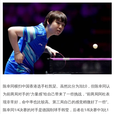
陈幸同横扫中国香港选手杜凯琹。虽然比分为3比0，但陈幸同认
为前两局对手的“力量感”给自己带来了一些挑战，“前两局阿杜表
现非常好，命中率也比较高。第三局自己的感觉稍微好了一些”。
陈幸同1/4决赛的对手是德国削球手韩莹，后者在1/8决赛中3比1