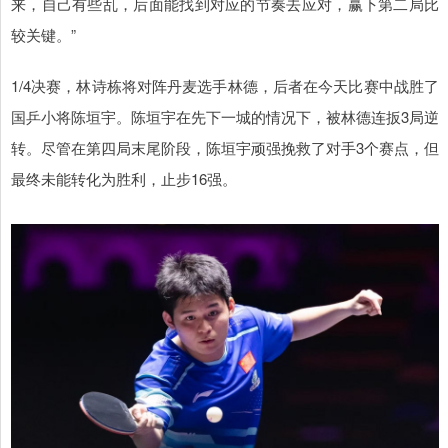
来，自己有些乱，后面能找到对应的节奏去应对，赢下第二局比
较关键。”
1/4决赛，林诗栋将对阵丹麦选手林德，后者在今天比赛中战胜了
国乒小将陈垣宇。陈垣宇在先下一城的情况下，被林德连扳3局逆
转。尽管在第四局末尾阶段，陈垣宇顽强挽救了对手3个赛点，但
最终未能转化为胜利，止步16强。