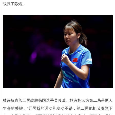
战胜了陈熠。
林诗栋直落三局战胜韩国选手吴晙诚。林诗栋认为第二局是两人
争夺的关键，“开局我的调动和发动不错，第二局他把节奏降下