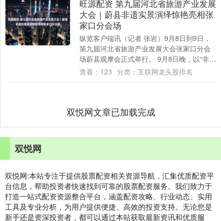
旺源配资 第九届河北省旅游产业发展
大会｜蔚县非遗实景演绎惊艳亮相张
家口分会场
纵览客户端讯（记者 张岩）9月8日到9日，
第九届河北省旅游产业发展大会张家口分会
场蔚县观摩会正式举行。 9月8日晚，以“非遗
活化+情景演艺”为抓手，凭借大型实景....
查看：
123
分类：
互联网龙头股排名
双悦网文章已加载完成
双悦网
双悦网:本站专注于提供股票配资相关资源导航，汇集优质配资平
台信息，帮助投资者快速找到可靠的股票配资服务。我们致力于
打造一站式配资资源整合平台，涵盖配资攻略、行业动态、实用
工具及专业分析，为用户提供便捷、高效的投资支持。无论您是
新手还是资深投资者，都可以通过本站获取最新资讯和优质服