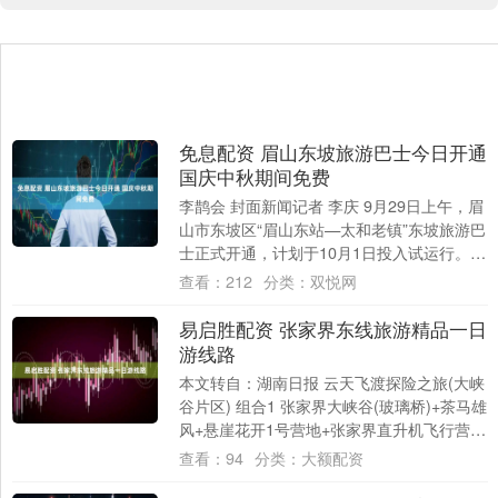
免息配资 眉山东坡旅游巴士今日开通
国庆中秋期间免费
李鹊会 封面新闻记者 李庆 9月29日上午，眉
山市东坡区“眉山东站—太和老镇”东坡旅游巴
士正式开通，计划于10月1日投入试运行。6
辆各具主题特色的旅游大巴化身“....
查看：
212
分类：
双悦网
易启胜配资 张家界东线旅游精品一日
游线路
本文转自：湖南日报 云天飞渡探险之旅(大峡
谷片区) 组合1 张家界大峡谷(玻璃桥)+茶马雄
风+悬崖花开1号营地+张家界直升机飞行营地
+九歌山鬼 组合2 张家界大....
查看：
94
分类：
大额配资