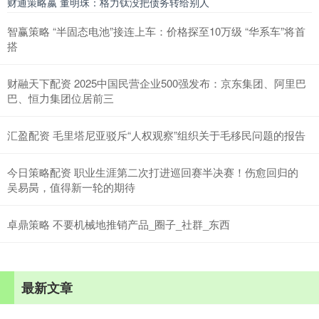
财通策略嬴 董明珠：格力钛没把债务转给别人
智赢策略 “半固态电池”接连上车：价格探至10万级 “华系车”将首
搭
财融天下配资 2025中国民营企业500强发布：京东集团、阿里巴
巴、恒力集团位居前三
汇盈配资 毛里塔尼亚驳斥“人权观察”组织关于毛移民问题的报告
今日策略配资 职业生涯第二次打进巡回赛半决赛！伤愈回归的
吴易昺，值得新一轮的期待
卓鼎策略 不要机械地推销产品_圈子_社群_东西
最新文章